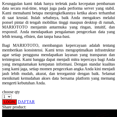
Keunggulan kami tidak hanya terletak pada kecepatan pembaruan
Spectra
data secara real-time, tetapi juga pada performa server yang stabil.
Kami memahami betapa menjengkelkannya ketika akses terhambat
Squishmallows
di saat krusial. Itulah sebabnya, baik Anda mengakses melalui
ponsel pintar di tengah mobilitas tinggi maupun desktop di rumah,
Starbooks
MARIOTOTO menjamin antarmuka yang ringan, intuitif, dan
responsif. Anda mendapatkan pengalaman pengecekan data yang
Stick-O
lebih tenang, efisien, dan tanpa basa-basi.
Stokke
Bagi MARIOTOTO, membangun kepercayaan adalah tentang
memberikan konsistensi. Kami terus mengoptimalkan infrastruktur
Sudocrem
agar setiap pengguna mendapatkan layanan yang transparan dan
terintegrasi. Kami bangga dapat menjadi mitra tepercaya bagi Anda
Sumimo
yang mengutamakan ketepatan informasi. Dengan standar kualitas
yang kami jaga, setiap momen pengecekan angka Anda kini menjadi
Sunnylife
jauh lebih mudah, akurat, dan terorganisir dengan baik. Selamat
menikmati kemudahan akses data bersama platform yang memang
Sun-Staches
mengerti kebutuhan Anda.
Swimava
choose qty
T
DAFTAR
LOGIN
Share product:
Tommee Tippee