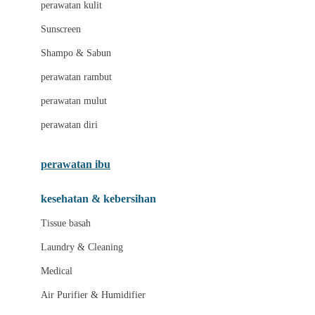
Little Bird Told Me
perawatan kulit
Little Miss Janis
Sunscreen
London Taxi
Shampo & Sabun
Love To Dream
perawatan rambut
perawatan mulut
M
perawatan diri
Magformers
Mama's Choice
perawatan ibu
Mamas&Papas
kesehatan & kebersihan
Mamaway
Tissue basah
Maxi Cosi
Laundry & Cleaning
Megabloks
Medical
Micro
Air Purifier & Humidifier
MiDeer