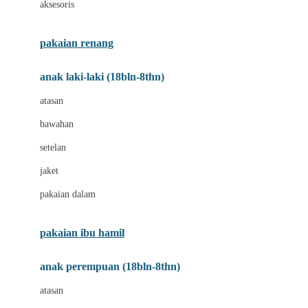
aksesoris
Bugaboo
Buggygear
pakaian renang
Bumkins
anak laki-laki (18bln-8thn)
C
atasan
Cetaphil
bawahan
Chicco
setelan
Childlife
jaket
Clevamama
pakaian dalam
Cocolatte
Cottonseeds
pakaian ibu hamil
Cozy N Safe
anak perempuan (18bln-8thn)
Crane
atasan
Cybex