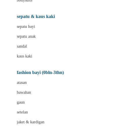
bodysuits
Beaba
Beauty Barn
sepatu & kaus kaki
Bio Oil
sepatu bayi
Biolane
sepatu anak
Bite Fighters
sandal
Bizzi Growin
kaus kaki
Blackmores
fashion bayi (0bln-3thn)
Blooming Marvellous
atasan
Bonnels
bawahan
Bravado
gaun
Bruder
setelan
Brush Baby
jaket & kardigan
Buds Organics