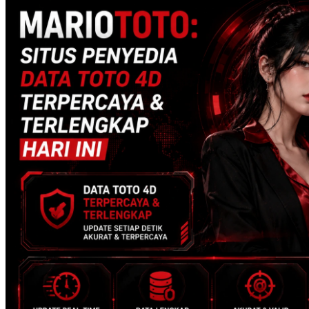
Trunki
Tutti Bambini
Twistshake
TY Toys
U
V
Veja
Vitaflow
Vtech
W
Waterland
Wellness