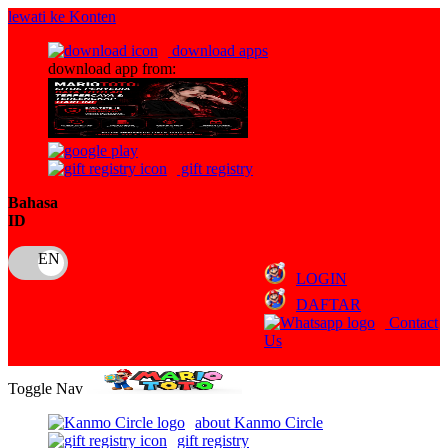
lewati ke Konten
download apps
download app from:
gift registry
Bahasa
ID
LOGIN
DAFTAR
Contact
Us
Toggle Nav
about Kanmo Circle
gift registry