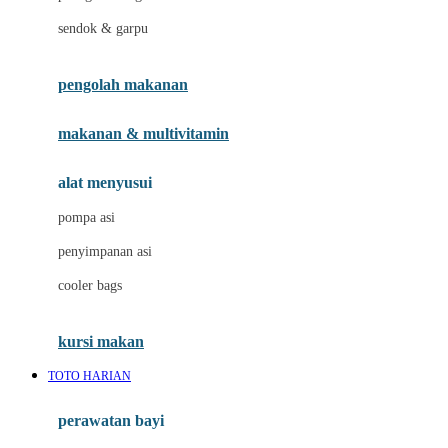
Jack N Jill
sendok & garpu
Joie
pengolah makanan
Joolz
Jujube
makanan & multivitamin
K
alat menyusui
Kiddycuts
pompa asi
Kumon
penyimpanan asi
L
cooler bags
Leapfrog
kursi makan
Leclerc
TOTO HARIAN
Lee Vierra
Lillebaby
perawatan bayi