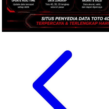
X
Xootz
Y
Yamatoya
Z
Zaxy
Zoggs
0-9
4Moms
59S