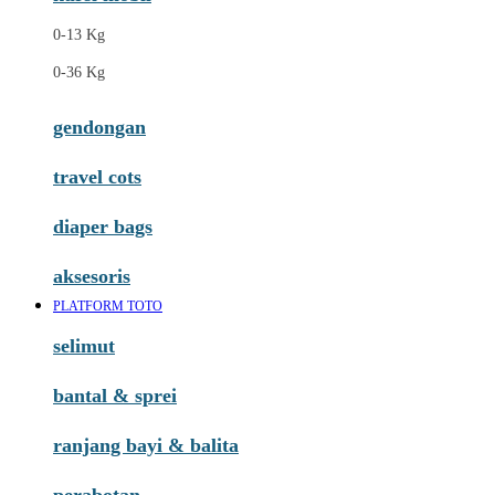
0-13 Kg
0-36 Kg
gendongan
travel cots
diaper bags
aksesoris
PLATFORM TOTO
selimut
bantal & sprei
ranjang bayi & balita