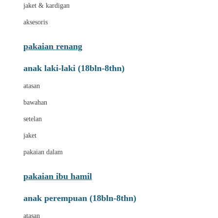
jaket & kardigan
aksesoris
pakaian renang
anak laki-laki (18bln-8thn)
atasan
bawahan
setelan
jaket
pakaian dalam
pakaian ibu hamil
anak perempuan (18bln-8thn)
atasan