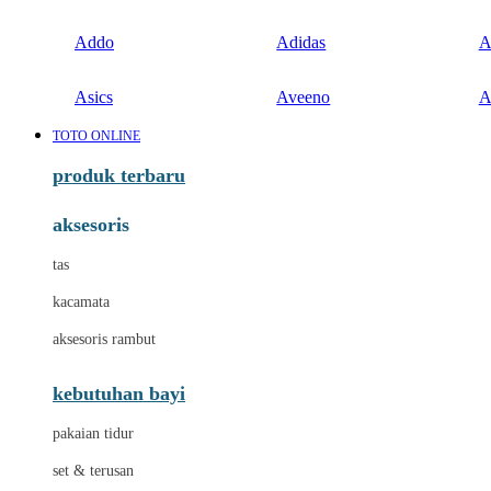
Addo
Adidas
A
Asics
Aveeno
A
TOTO ONLINE
produk terbaru
aksesoris
tas
kacamata
aksesoris rambut
kebutuhan bayi
pakaian tidur
set & terusan