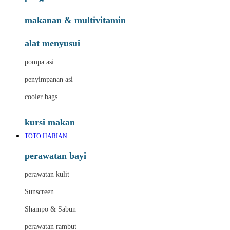
makanan & multivitamin
alat menyusui
pompa asi
penyimpanan asi
cooler bags
kursi makan
TOTO HARIAN
perawatan bayi
perawatan kulit
Sunscreen
Shampo & Sabun
perawatan rambut