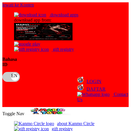
lewati ke Konten
download apps
download app from:
gift registry
Bahasa
ID
LOGIN
DAFTAR
Contact
Us
Toggle Nav
about Kanmo Circle
gift registry