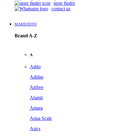
store finder
contact us
MARIOTOTO
Brand A-Z
A
Addo
Adidas
Airfree
Alamii
Amara
Aqua Scale
Asics