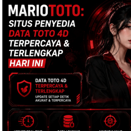
Trunki
Tutti Bambini
Twistshake
TY Toys
U
V
Veja
Vitaflow
Vtech
W
Waterland
Wellness