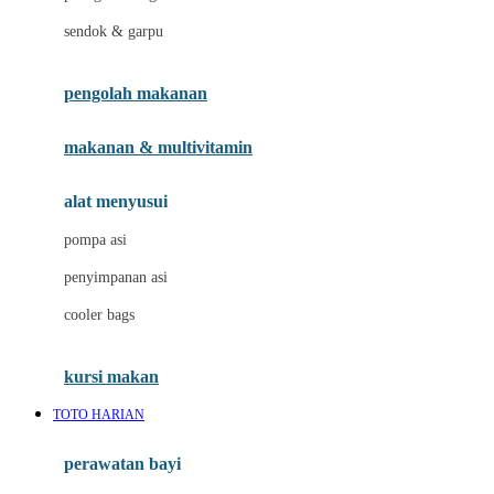
Jack N Jill
sendok & garpu
Joie
pengolah makanan
Joolz
Jujube
makanan & multivitamin
K
alat menyusui
Kiddycuts
pompa asi
Kumon
penyimpanan asi
L
cooler bags
Leapfrog
kursi makan
Leclerc
TOTO HARIAN
Lee Vierra
Lillebaby
perawatan bayi