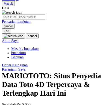
Nuna
Masuk
Cari
O
Pencarian Lanjutan
Oh Ma Grain
cancel
Okiedog
Cari
cancel
P
Akun Saya
Masuk / buat akun
Peachy
buat akun
Phil & Ted's
Bantuan
Philips Avent
Daftar Keinginan
Keranjang Saya
Pigeon
MARIOTOTO: Situs Penyedia
Playgro
Data Toto 4D Terpercaya &
Poled Global
Terlengkap Hari Ini
Ponycycle
Serendah
Rp 5.000
Puma