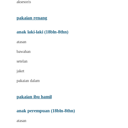
aksesoris
Bugaboo
Buggygear
pakaian renang
Bumkins
anak laki-laki (18bln-8thn)
C
atasan
Cetaphil
bawahan
Chicco
setelan
Childlife
jaket
Clevamama
pakaian dalam
Cocolatte
Cottonseeds
pakaian ibu hamil
Cozy N Safe
anak perempuan (18bln-8thn)
Crane
atasan
Cybex