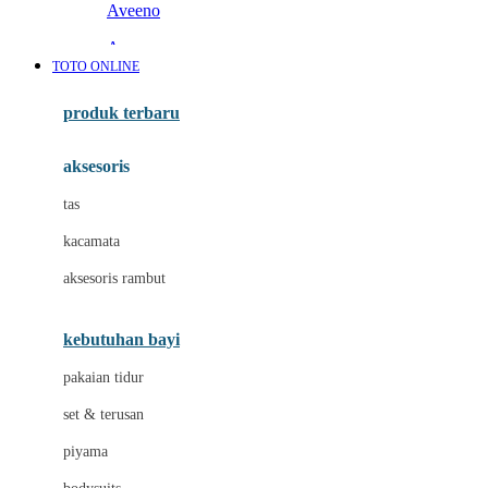
Aveeno
Awan
TOTO ONLINE
Azetabio
produk terbaru
B
aksesoris
Baabaasheepz
tas
Babiators
kacamata
Baby Dove
aksesoris rambut
Baby Jogger
Baby Rovega
kebutuhan bayi
Babybee
pakaian tidur
Banana Boat
set & terusan
Banz
piyama
Barbie