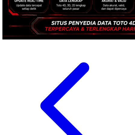
X
Xootz
Y
Yamatoya
Z
Zaxy
Zoggs
0-9
4Moms
59S