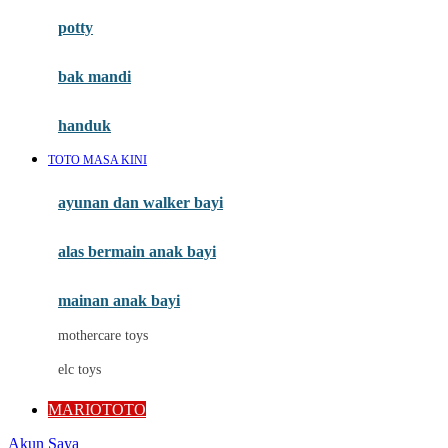
Mimi & Lula
potty
Mini Monkey
Moby
bak mandi
Momami
handuk
Mothercare
TOTO MASA KINI
Mustela
ayunan dan walker bayi
My Buddy Tag
My K
alas bermain anak bayi
N
mainan anak bayi
Naif
mothercare toys
Nike
elc toys
Nordic Natural
MARIOTOTO
Nuby
Akun Saya