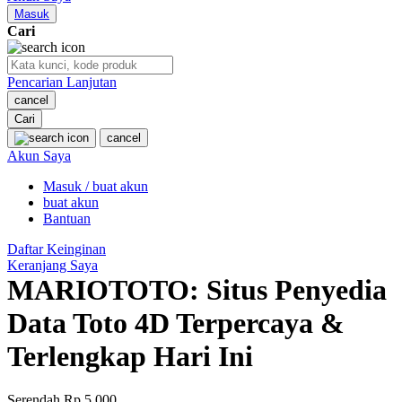
Nuna
Masuk
Cari
O
Pencarian Lanjutan
Oh Ma Grain
cancel
Okiedog
Cari
cancel
P
Akun Saya
Masuk / buat akun
Peachy
buat akun
Phil & Ted's
Bantuan
Philips Avent
Daftar Keinginan
Keranjang Saya
Pigeon
MARIOTOTO: Situs Penyedia
Playgro
Data Toto 4D Terpercaya &
Poled Global
Terlengkap Hari Ini
Ponycycle
Serendah
Rp 5.000
Puma