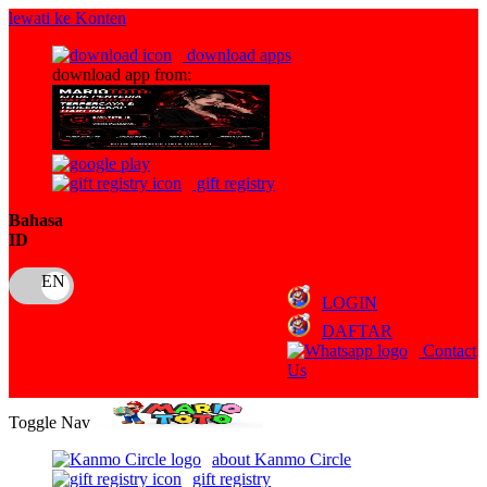
lewati ke Konten
download apps
download app from:
gift registry
Bahasa
ID
LOGIN
DAFTAR
Contact
Us
Toggle Nav
about Kanmo Circle
gift registry