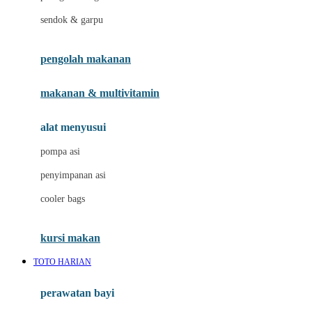
Jack N Jill
sendok & garpu
Joie
pengolah makanan
Joolz
Jujube
makanan & multivitamin
K
alat menyusui
Kiddycuts
pompa asi
Kumon
penyimpanan asi
L
cooler bags
Leapfrog
kursi makan
Leclerc
TOTO HARIAN
Lee Vierra
Lillebaby
perawatan bayi