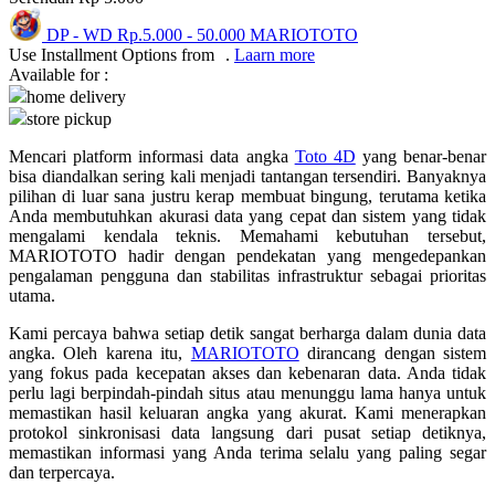
DP - WD
Rp.5.000
-
50.000
MARIOTOTO
Pureats
Use Installment Options from
.
Laarn more
Available for :
Q
home delivery
store pickup
QV Baby
Mencari platform informasi data angka
Toto 4D
yang benar-benar
R
bisa diandalkan sering kali menjadi tantangan tersendiri. Banyaknya
pilihan di luar sana justru kerap membuat bingung, terutama ketika
Real Shades
Anda membutuhkan akurasi data yang cepat dan sistem yang tidak
mengalami kendala teknis. Memahami kebutuhan tersebut,
Red Castle
MARIOTOTO hadir dengan pendekatan yang mengedepankan
pengalaman pengguna dan stabilitas infrastruktur sebagai prioritas
Ribbon Madness
utama.
Kami percaya bahwa setiap detik sangat berharga dalam dunia data
S
angka. Oleh karena itu,
MARIOTOTO
dirancang dengan sistem
yang fokus pada kecepatan akses dan kebenaran data. Anda tidak
Sebamed
perlu lagi berpindah-pindah situs atau menunggu lama hanya untuk
memastikan hasil keluaran angka yang akurat. Kami menerapkan
Silver Cross
protokol sinkronisasi data langsung dari pusat setiap detiknya,
memastikan informasi yang Anda terima selalu yang paling segar
Simply Idea
dan terpercaya.
Skip Hop